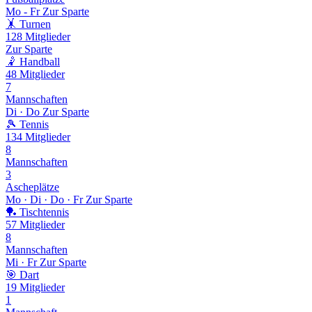
Mo - Fr
Zur Sparte
🤸
Turnen
128
Mitglieder
Zur Sparte
🤾
Handball
48
Mitglieder
7
Mannschaften
Di · Do
Zur Sparte
🎾
Tennis
134
Mitglieder
8
Mannschaften
3
Ascheplätze
Mo · Di · Do · Fr
Zur Sparte
🏓
Tischtennis
57
Mitglieder
8
Mannschaften
Mi · Fr
Zur Sparte
🎯
Dart
19
Mitglieder
1