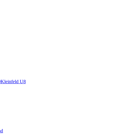
0
Kleinfeld U8
nd