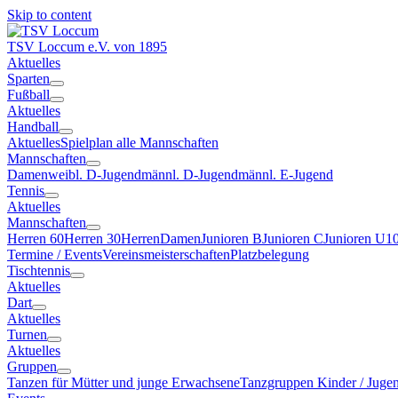
Skip to content
TSV Loccum
e.V. von 1895
Aktuelles
Sparten
Fußball
Aktuelles
Handball
Aktuelles
Spielplan alle Mannschaften
Mannschaften
Damen
weibl. D-Jugend
männl. D-Jugend
männl. E-Jugend
Tennis
Aktuelles
Mannschaften
Herren 60
Herren 30
Herren
Damen
Junioren B
Junioren C
Junioren U1
Termine / Events
Vereinsmeisterschaften
Platzbelegung
Tischtennis
Aktuelles
Dart
Aktuelles
Turnen
Aktuelles
Gruppen
Tanzen für Mütter und junge Erwachsene
Tanzgruppen Kinder / Juge