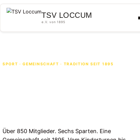
Skip to content
TSV LOCCUM
e.V. von 1895
SPORT · GEMEINSCHAFT · TRADITION SEIT 1895
Willkommen
beim
TSV Loccum
Über 850 Mitglieder. Sechs Sparten. Eine
Gemeinschaft seit 1895. Vom Kinderturnen bis