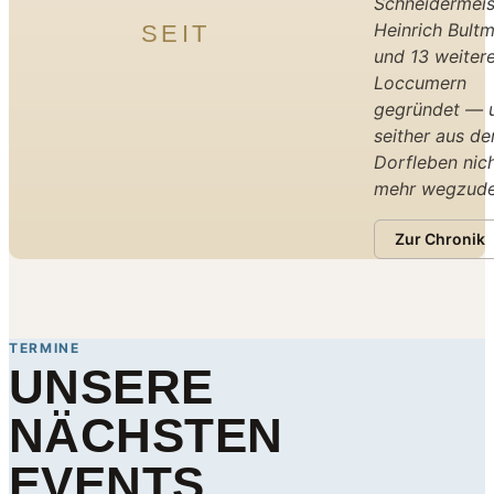
Schneidermeis
Heinrich Bult
SEIT
und 13 weiter
Loccumern
gegründet — u
seither aus d
Dorfleben nic
mehr wegzude
Zur Chronik
TERMINE
UNSERE
NÄCHSTEN
EVENTS