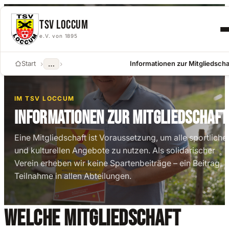
Skip to content
TSV LOCCUM
e.V. von 1895
Start
›
›
Informationen zur Mitgliedscha
…
IM TSV LOCCUM
INFORMATIONEN ZUR MITGLIEDSCHAFT
Eine Mitgliedschaft ist Voraussetzung, um alle sportliche
und kulturellen Angebote zu nutzen. Als solidarischer
Verein erheben wir keine Spartenbeiträge – ein Beitrag,
Teilnahme in allen Abteilungen.
WELCHE MITGLIEDSCHAFT