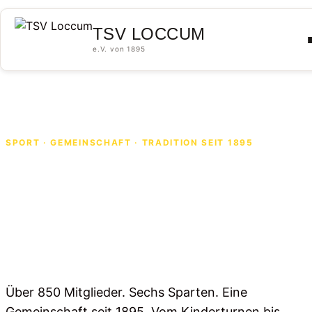
Skip to content
TSV LOCCUM
e.V. von 1895
SPORT · GEMEINSCHAFT · TRADITION SEIT 1895
Willkommen
beim
TSV Loccum
Über 850 Mitglieder. Sechs Sparten. Eine
Gemeinschaft seit 1895. Vom Kinderturnen bis