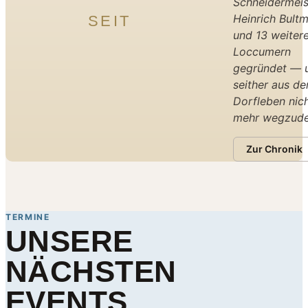
Schneidermeis
Heinrich Bult
SEIT
und 13 weiter
Loccumern
gegründet — u
seither aus d
Dorfleben nic
mehr wegzude
Zur Chronik
TERMINE
UNSERE
NÄCHSTEN
EVENTS