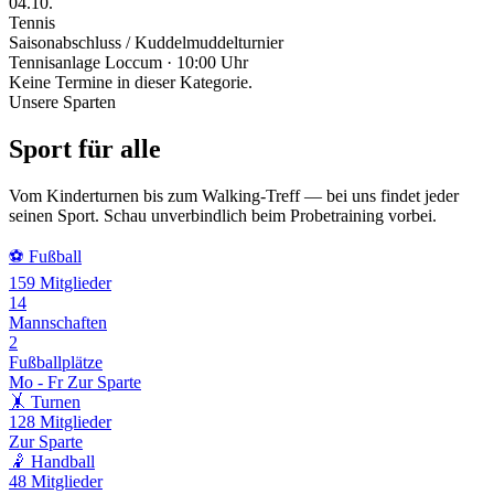
04.10.
Tennis
Saisonabschluss / Kuddelmuddelturnier
Tennisanlage Loccum · 10:00 Uhr
Keine Termine in dieser Kategorie.
Unsere Sparten
Sport für alle
Vom Kinderturnen bis zum Walking-Treff — bei uns findet jeder
seinen Sport. Schau unverbindlich beim Probetraining vorbei.
⚽
Fußball
159
Mitglieder
14
Mannschaften
2
Fußballplätze
Mo - Fr
Zur Sparte
🤸
Turnen
128
Mitglieder
Zur Sparte
🤾
Handball
48
Mitglieder