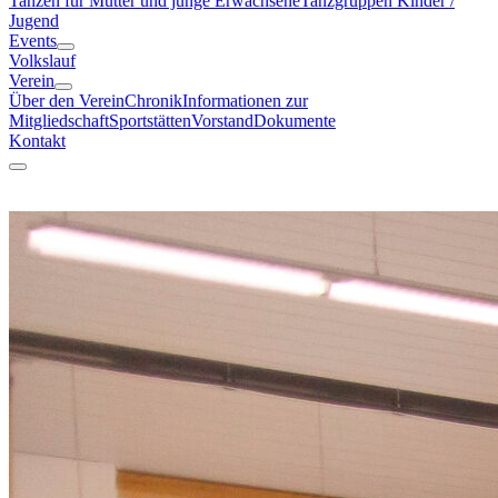
Tanzen für Mütter und junge Erwachsene
Tanzgruppen Kinder /
Jugend
Events
Volkslauf
Verein
Über den Verein
Chronik
Informationen zur
Mitgliedschaft
Sportstätten
Vorstand
Dokumente
Kontakt