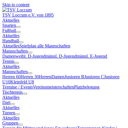
Skip to content
TSV Loccum
e.V. von 1895
Aktuelles
Sparten
Fußball
Aktuelles
Handball
Aktuelles
Spielplan alle Mannschaften
Mannschaften
Damen
weibl. D-Jugend
männl. D-Jugend
männl. E-Jugend
Tennis
Aktuelles
Mannschaften
Herren 60
Herren 30
Herren
Damen
Junioren B
Junioren C
Junioren
U10
Kleinfeld U8
Termine / Events
Vereinsmeisterschaften
Platzbelegung
Tischtennis
Aktuelles
Dart
Aktuelles
Turnen
Aktuelles
Gruppen