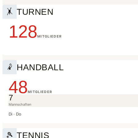
TURNEN
🤸
128
MITGLIEDER
HANDBALL
🤾
48
MITGLIEDER
7
Mannschaften
Di · Do
TENNIS
🎾