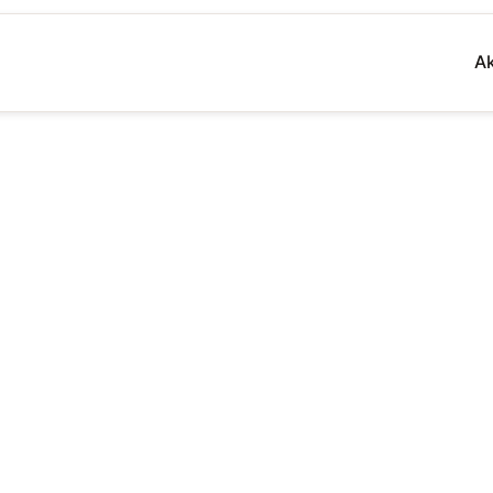
Ak
men
cum